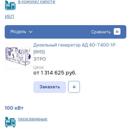
в кожухе/
капоте
ИБП
Модель
Сравнить
Дизельный генератор АД 60-Т400-1Р
(ЯМЗ)
ЭТРО
Цена:
от 1 314 625
руб.
Заказать
100 кВт
пере
движные