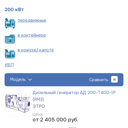
200 кВт
пере
движные
в
контейнере
в кожухе/
капоте
ИБП
Модель
Сравнить
Дизельный генератор АД 200-Т400-1Р
(ЯМЗ)
ЭТРО
Цена:
от 2 405 000
руб.