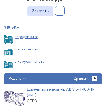
Заказать
315 кВт
пере
движные
в
контейнере
в кожухе/
капоте
Модель
Сравнить
Дизельный генератор АД 315-Т400-1Р
(ЯМЗ)
ЭТРО