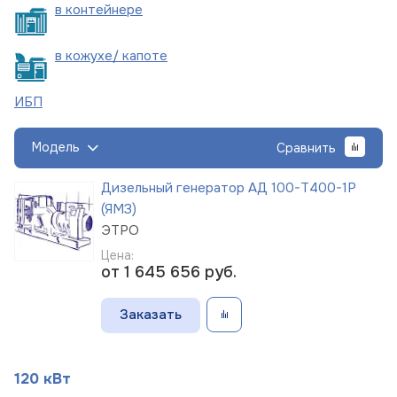
в
контейнере
в кожухе/
капоте
ИБП
Модель
Сравнить
Дизельный генератор АД 100-Т400-1Р
(ЯМЗ)
ЭТРО
Цена:
от 1 645 656
руб.
Заказать
120 кВт