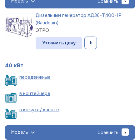
Модель
Сравнить
Дизельный генератор АД36-Т400-1Р
(Baudouin)
ЭТРО
Уточнить цену
40 кВт
пере
движные
в
контейнере
в кожухе/
капоте
Модель
Сравнить