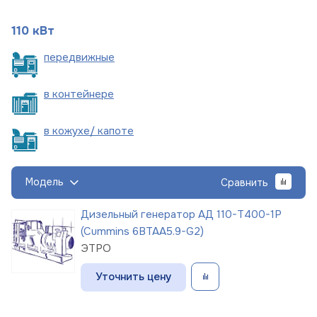
110 кВт
пере
движные
в
контейнере
в кожухе/
капоте
Модель
Сравнить
Дизельный генератор АД 110-Т400-1Р
(Cummins 6BTAA5.9-G2)
ЭТРО
Уточнить цену