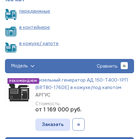
пере
движные
в
контейнере
в кожухе/
капоте
Модель
Сравнить
Дизельный генератор АД 150-Т400-1РП
РЕКОМЕНДУЕМ
(6RT80-176DE) в кожухе/под капотом
АРГУС
Стоимость:
от 1 169 000
руб.
Заказать