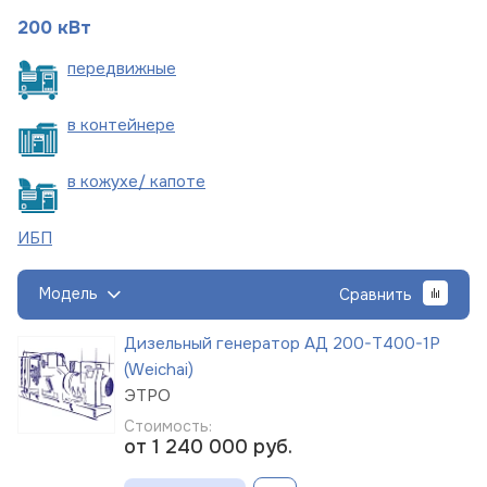
200 кВт
пере
движные
в
контейнере
в кожухе/
капоте
ИБП
Модель
Сравнить
Дизельный генератор АД 200-Т400-1Р
(Weichai)
ЭТРО
Стоимость:
от 1 240 000
руб.