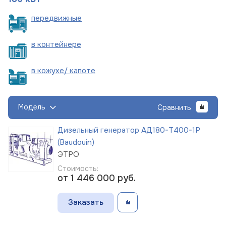
пере
движные
в
контейнере
в кожухе/
капоте
Модель
Сравнить
Дизельный генератор АД180-Т400-1Р
(Baudouin)
ЭТРО
Стоимость:
от 1 446 000
руб.
Заказать