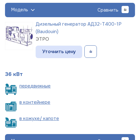
Модель
Сравнить
Дизельный генератор АД32-Т400-1Р
(Baudouin)
ЭТРО
Уточнить цену
36 кВт
пере
движные
в
контейнере
в кожухе/
капоте