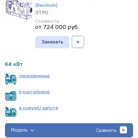
(Baudouin)
ЭТРО
Стоимость:
от 724 000
руб.
Заказать
64 кВт
пере
движные
в
контейнере
в кожухе/
капоте
Модель
Сравнить