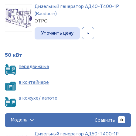
Дизельный генератор АД40-Т400-1Р
(Baudouin)
ЭТРО
Уточнить цену
50 кВт
пере
движные
в
контейнере
в кожухе/
капоте
Модель
Сравнить
Дизельный генератор АД50-Т400-1Р