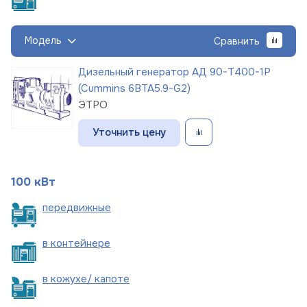
Модель
Сравнить
Дизельный генератор АД 90-Т400-1Р
(Cummins 6BTA5.9-G2)
ЭТРО
Уточнить цену
100 кВт
пере
движные
в
контейнере
в кожухе/
капоте