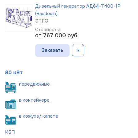
Дизельный генератор АД64-Т400-1Р
(Baudouin)
ЭТРО
Стоимость:
от 767 000
руб.
Заказать
80 кВт
пере
движные
в
контейнере
в кожухе/
капоте
ИБП