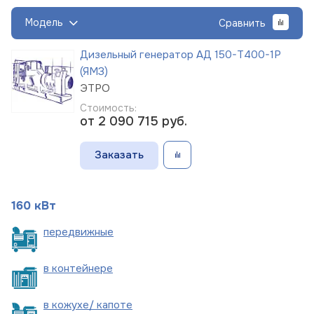
Модель
Сравнить
Дизельный генератор АД 150-Т400-1Р
(ЯМЗ)
ЭТРО
Стоимость:
от 2 090 715
руб.
Заказать
160 кВт
пере
движные
в
контейнере
в кожухе/
капоте