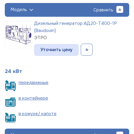
Модель
Сравнить
Дизельный генератор АД20-Т400-1Р
(Baudouin)
ЭТРО
Уточнить цену
24 кВт
пере
движные
в
контейнере
в кожухе/
капоте