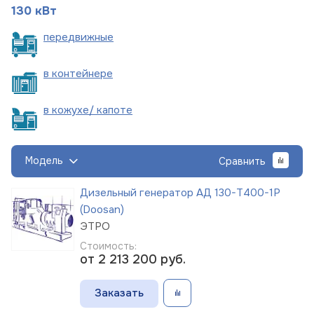
130 кВт
пере
движные
в
контейнере
в кожухе/
капоте
Модель
Сравнить
Дизельный генератор АД 130-Т400-1Р
(Doosan)
ЭТРО
Стоимость:
от 2 213 200
руб.
Заказать