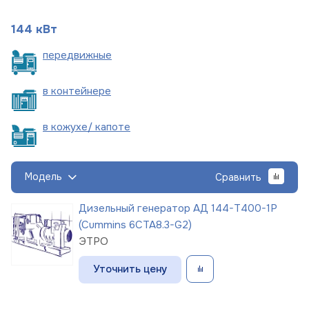
144 кВт
пере
движные
в
контейнере
в кожухе/
капоте
Модель
Сравнить
Дизельный генератор АД 144-Т400-1Р
(Cummins 6CTA8.3-G2)
ЭТРО
Уточнить цену