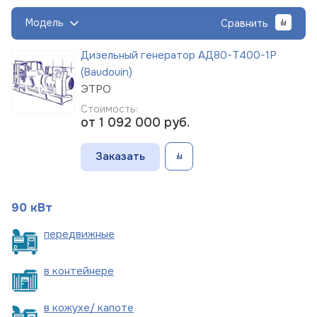
Модель
Сравнить
Дизельный генератор АД80-Т400-1Р
(Baudouin)
ЭТРО
Стоимость:
от 1 092 000
руб.
Заказать
90 кВт
пере
движные
в
контейнере
в кожухе/
капоте