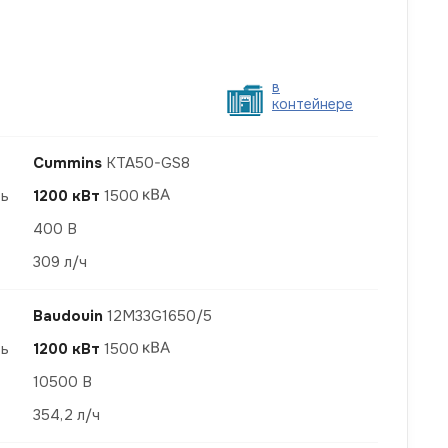
в
контейнере
Cummins
KTA50-GS8
ть
1200 кВт
1500
400 В
309 л/ч
Baudouin
12M33G1650/5
ть
1200 кВт
1500
10500 В
354,2 л/ч