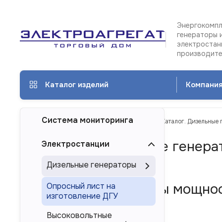
Энергокомпл
генераторы 
электростан
производит
Каталог изделий
Компани
Система мониторинга
ТД Электроагрегат
Каталог изделий
Каталог. Дизельные 
Каталог. Дизельные генера
Электростанции
Рязани
Дизельные генераторы
Дизель-генераторы мощност
Опросный лист на
изготовление ДГУ
России
Высоковольтные