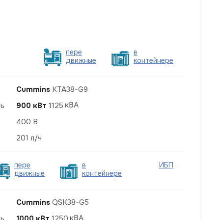
пере
в
движные
контейнере
Cummins
KTA38-G9
ть
900 кВт
1125
400 В
201 л/ч
пере
в
ИБП
движные
контейнере
Cummins
QSK38-G5
ть
1000 кВт
1250