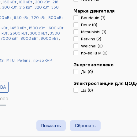
т
,
160 кВт
,
180 кВт
,
200 кВт
,
216
,
300 кВт
,
315 кВт
,
320 кВт
,
350
Марка двигателя
00 кВт
,
640 кВт
,
720 кВт
,
800 кВт
Baudouin (
3
)
Deuz (
0
)
 кВт
,
1450 кВт
,
1500 кВт
,
1600 кВт
Mitsubishi (
3
)
 кВт
,
2600 кВт
,
3000 кВт
,
3500
,
7000 кВт
,
8000 кВт
,
9000 кВт
,
Perkins (
2
)
Weichai (
0
)
пр-во КНР (
0
)
МЗ
,
MTU
,
Perkins
,
пр-во КНР
,
Энергокомплекс
Да (
0
)
Электростанции для ЦОД
Да (
0
)
 000
Сбросить