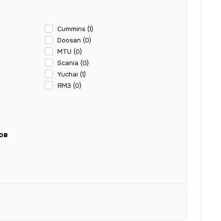
Cummins (
1
)
Doosan (
0
)
MTU (
0
)
Scania (
0
)
Yuchai (
1
)
ЯМЗ (
0
)
ов