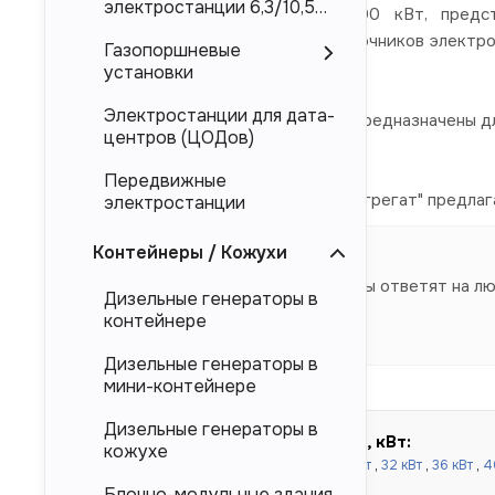
электростанции 6,3/10,5
Дизельные электростанции 1200 кВт, предст
кВ
электроснабжения в качестве источников электро
Газопоршневые
Mitsubishi, Deutz.
установки
Электростанции для дата-
Представленные в каталоге ДЭС предназначены дл
центров (ЦОДов)
магистральных электросетей.
Передвижные
Компания "Торговый Дом Электроагрегат" предлаг
электростанции
напрямую от производителя.
Контейнеры / Кожухи
Наши специалисты ответят на л
Дизельные генераторы в
контейнере
Дизельные генераторы в
мини-контейнере
Дизельные генераторы в
Быстрый подбор по мощности, кВт:
кожухе
до 100 кВт:
16 кВт
,
20 кВт
,
24 кВт
,
30 кВт
,
32 кВт
,
36 кВт
,
4
кВт
,
80 кВт
,
90 кВт
,
100 кВт
Блочно-модульные здания