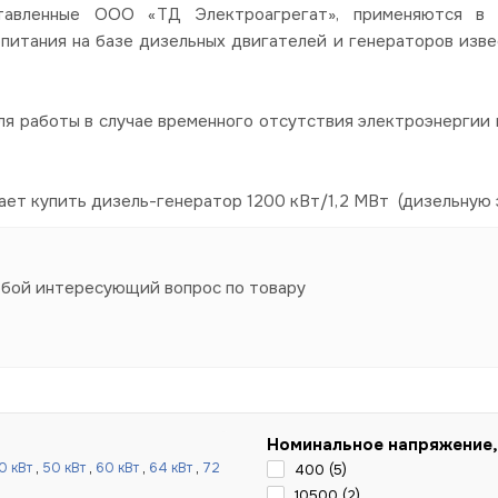
авленные ООО «ТД Электроагрегат», применяются в со
питания на базе дизельных двигателей и генераторов изве
я работы в случае временного отсутствия электроэнергии в
ает купить дизель-генератор 1200 кВт/1,2 МВт (дизельную 
юбой интересующий вопрос по товару
Номинальное напряжение,
0 кВт
,
50 кВт
,
60 кВт
,
64 кВт
,
72
400 (
5
)
10500 (
2
)